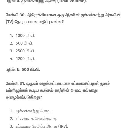
பதில்: a. மூச்சுக்காற்று அளவு (Tidal Volume).
கேள்வி 30. ஆரோக்கியமான ஒரு ஆணின் மூச்சுக்காற்று அளவின்
(TV) தோராயமான மதிப்பு என்ன?
1000 மி.லி.
500 மி.லி.
2500 மி.லி.
1200 மி.லி.
பதில்: b. 500 மி.லி.
கேள்வி 31. ஒருவர் வலுக்கட்டாயமாக உட்சுவாசிப்பதன் மூலம்
உள்ளிழுக்கக் கூடிய கூடுதல் காற்றின் அளவு எவ்வாறு
அழைக்கப்படுகிறது?
மூச்சுக்காற்று அளவு.
உட்சுவாசக் கொள்ளளவு.
உட்சுவாச சேமிப்பு அளவு (IRV).