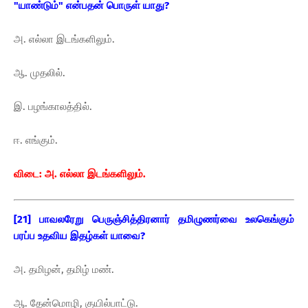
"யாண்டும்" என்பதன் பொருள் யாது?
அ. எல்லா இடங்களிலும்.
ஆ. முதலில்.
இ. பழங்காலத்தில்.
ஈ. எங்கும்.
விடை: அ. எல்லா இடங்களிலும்.
[21] பாவலரேறு பெருஞ்சித்திரனார் தமிழுணர்வை உலகெங்கும்
பரப்ப உதவிய இதழ்கள் யாவை?
அ. தமிழன், தமிழ் மண்.
ஆ. தேன்மொழி, குயில்பாட்டு.