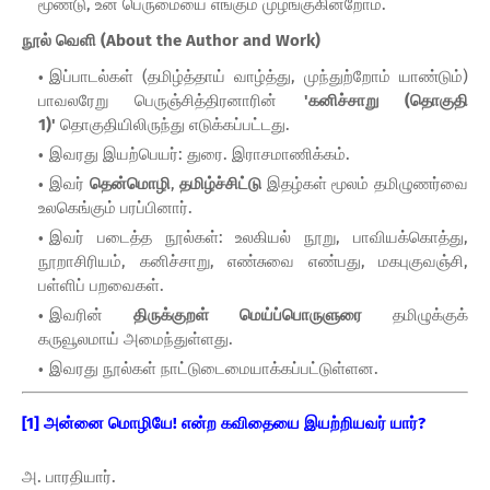
மூண்டு, உன் பெருமையை எங்கும் முழங்குகின்றோம்.
நூல் வெளி (About the Author and Work)
இப்பாடல்கள் (தமிழ்த்தாய் வாழ்த்து, முந்துற்றோம் யாண்டும்)
பாவலரேறு பெருஞ்சித்திரனாரின்
'கனிச்சாறு (தொகுதி
1)'
தொகுதியிலிருந்து எடுக்கப்பட்டது.
இவரது இயற்பெயர்: துரை. இராசமாணிக்கம்.
இவர்
தென்மொழி
,
தமிழ்ச்சிட்டு
இதழ்கள் மூலம் தமிழுணர்வை
உலகெங்கும் பரப்பினார்.
இவர் படைத்த நூல்கள்: உலகியல் நூறு, பாவியக்கொத்து,
நூறாசிரியம், கனிச்சாறு, எண்சுவை எண்பது, மகபுகுவஞ்சி,
பள்ளிப் பறவைகள்.
இவரின்
திருக்குறள் மெய்ப்பொருளுரை
தமிழுக்குக்
கருவூலமாய் அமைந்துள்ளது.
இவரது நூல்கள் நாட்டுடைமையாக்கப்பட்டுள்ளன.
[1] அன்னை மொழியே! என்ற கவிதையை இயற்றியவர் யார்?
அ. பாரதியார்.