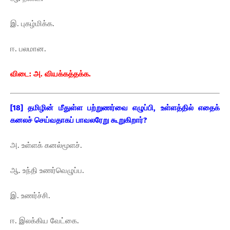
இ. புகழ்மிக்க.
ஈ. பலமான.
விடை: அ. வியக்கத்தக்க.
[18] தமிழின் மீதுள்ள பற்றுணர்வை எழுப்பி, உள்ளத்தில் எதைக்
கனலச் செய்வதாகப் பாவலரேறு கூறுகிறார்?
அ. உள்ளக் கனல்மூளச்.
ஆ. உந்தி உணர்வெழுப்ப.
இ. உணர்ச்சி.
ஈ. இலக்கிய வேட்கை.