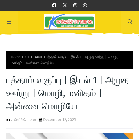
Home
10TH-TAMIL
பத்தாம் வகுப்பு | இயல் 1 | அமுத ஊற்று | மொழி,
மனிதம் | அன்னை மொழியே
பத்தாம் வகுப்பு | இயல் 1 | அமுத
ஊற்று | மொழி, மனிதம் |
அன்னை மொழியே
கல்விச்சோலை
December 12, 2025