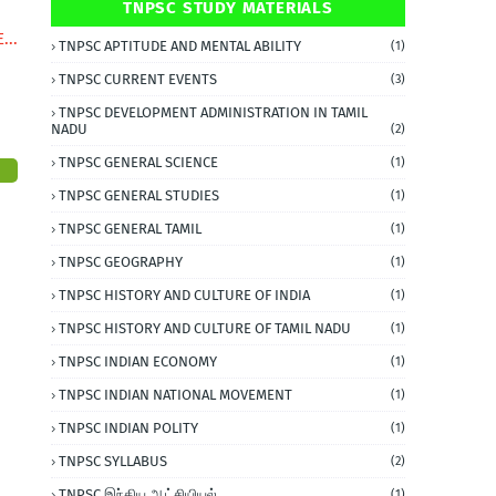
TNPSC STUDY MATERIALS
...
TNPSC APTITUDE AND MENTAL ABILITY
(1)
TNPSC CURRENT EVENTS
(3)
TNPSC DEVELOPMENT ADMINISTRATION IN TAMIL
NADU
(2)
TNPSC GENERAL SCIENCE
(1)
TNPSC GENERAL STUDIES
(1)
TNPSC GENERAL TAMIL
(1)
TNPSC GEOGRAPHY
(1)
TNPSC HISTORY AND CULTURE OF INDIA
(1)
TNPSC HISTORY AND CULTURE OF TAMIL NADU
(1)
TNPSC INDIAN ECONOMY
(1)
TNPSC INDIAN NATIONAL MOVEMENT
(1)
TNPSC INDIAN POLITY
(1)
TNPSC SYLLABUS
(2)
TNPSC இந்திய ஆட்சியியல்
(1)