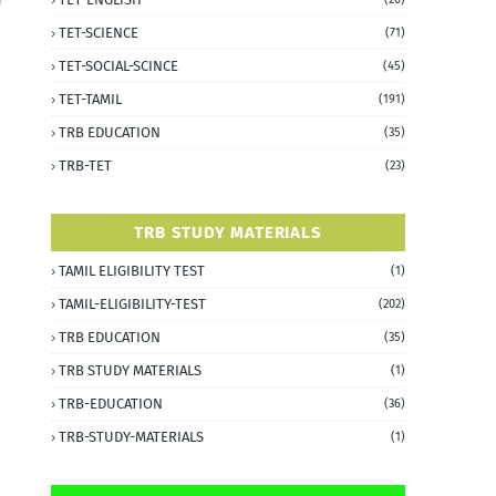
TET-SCIENCE
(71)
TET-SOCIAL-SCINCE
(45)
TET-TAMIL
(191)
TRB EDUCATION
(35)
TRB-TET
(23)
TRB STUDY MATERIALS
TAMIL ELIGIBILITY TEST
(1)
TAMIL-ELIGIBILITY-TEST
(202)
TRB EDUCATION
(35)
TRB STUDY MATERIALS
(1)
TRB-EDUCATION
(36)
TRB-STUDY-MATERIALS
(1)