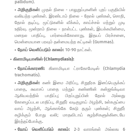
pallidum).
அறிகுறிகள்:
முதல் நிலை - பாலுறுப்புகளின் புறப் பகுதியில்
வலியற்ற புண்கள். இரண்டாம் நிலை - தோல் புண்கள், சொறி,
தோல் தடிப்பு, மூட்டுகளில் வீக்கம், காய்ச்சல் மற்றும் முடி
உதிர்வு. மூன்றாம் நிலை - நாள்பட்ட புண்கள், இயக்கமின்மை,
மனநல பாதிப்பு, பார்வைக்கோளாறு, இதயப் பிரச்சனை,
மென்மையான பரவும் தன்மையற்ற கட்டிகள் (Gummas).
நோய் வெளிப்படும் காலம்:
10-90 நாட்கள்.
கிளாமிடியாஸிஸ் (Chlamydiasis):
நோய்க்காரணி:
கிளாமிடியா ட்ராகோமேடிஸ் (Chlamydia
trachomatis).
அறிகுறிகள்:
கண் இமை அரிப்பு, சிறுநீரக இனப்பெருக்கப்
பாதை, சுவாசப் பாதை மற்றும் கண்ணின் கன்ஜங்க்டிவா
ஆகியவற்றில் பாதிப்பு; பிறப்புறுப்பின் தோல் அல்லது
கோழைப்படல பாதிப்பு, சிறுநீர் வடிகுழாய் அழற்சி, உள்கருப்பை
வாய் அழற்சி, ஆங்காங்கே கேடு தரும் புண்கள்; சிறுநீர்
கழிக்கும் போது வலி; மாதவிடாய் சுழற்சிகளுக்கிடையே
இரத்தப்போக்கு.
நோய் வெளிப்படும் காலம்:
2-3 வாரங்கள் அல்லது 6