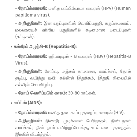
நோய்க்காரணி:
மனித பாப்பிலோமா வைரஸ் (HPV) (Human
papilloma virus).
அறிகுறிகள்:
இன உறுப்புகளின் வெளிப்பகுதி, கருப்பைவாய்,
மலவாயைச் சுற்றிய பகுதிகளில் கடினமான புடைப்புகள்
(கட்டிகள்).
கல்லீரல் அழற்சி-B (Hepatitis-B):
நோய்க்காரணி:
ஹிபாடிடிஸ் - B வைரஸ் (HBV) (Hepatitis-B
Virus).
அறிகுறிகள்:
சோர்வு, மஞ்சள் காமாலை, காய்ச்சல், தோல்
தடிப்பு, வயிற்று வலி; கல்லீரல் இறுக்கம், இறுதி நிலையில்
கல்லீரல் செயலிழப்பு.
நோய் வெளிப்படும் காலம்:
30-80 நாட்கள்.
எய்ட்ஸ் (AIDS):
நோய்க்காரணி:
மனித தடைகாப்பு குறைப்பு வைரஸ் (HIV).
அறிகுறிகள்:
நிணநீர் முடிச்சுகள் பெரிதாதல், நீண்டநாள்
காய்ச்சல், நீண்டநாள் வயிற்றுப்போக்கு, உடல் எடை குறைதல்,
இரவில் வியர்த்தல்.