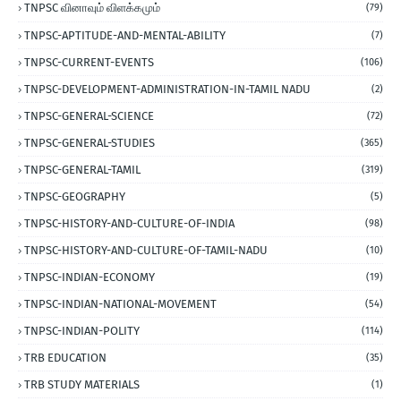
TNPSC வினாவும் விளக்கமும்
(79)
TNPSC-APTITUDE-AND-MENTAL-ABILITY
(7)
TNPSC-CURRENT-EVENTS
(106)
TNPSC-DEVELOPMENT-ADMINISTRATION-IN-TAMIL NADU
(2)
TNPSC-GENERAL-SCIENCE
(72)
TNPSC-GENERAL-STUDIES
(365)
TNPSC-GENERAL-TAMIL
(319)
TNPSC-GEOGRAPHY
(5)
TNPSC-HISTORY-AND-CULTURE-OF-INDIA
(98)
TNPSC-HISTORY-AND-CULTURE-OF-TAMIL-NADU
(10)
TNPSC-INDIAN-ECONOMY
(19)
TNPSC-INDIAN-NATIONAL-MOVEMENT
(54)
TNPSC-INDIAN-POLITY
(114)
TRB EDUCATION
(35)
TRB STUDY MATERIALS
(1)