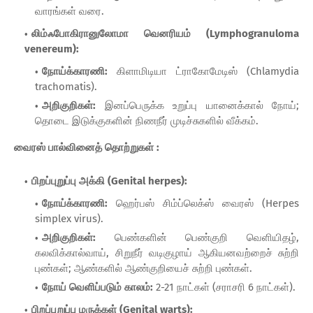
வாரங்கள் வரை.
லிம்ஃபோகிரானுலோமா வெனரியம் (Lymphogranuloma
venereum):
நோய்க்காரணி:
கிளாமிடியா ட்ராகோமேடிஸ் (Chlamydia
trachomatis).
அறிகுறிகள்:
இனப்பெருக்க உறுப்பு யானைக்கால் நோய்;
தொடை இடுக்குகளின் நிணநீர் முடிச்சுகளில் வீக்கம்.
வைரஸ் பால்வினைத் தொற்றுகள் :
பிறப்புறுப்பு அக்கி (Genital herpes):
நோய்க்காரணி:
ஹெர்பஸ் சிம்ப்லெக்ஸ் வைரஸ் (Herpes
simplex virus).
அறிகுறிகள்:
பெண்களின் பெண்குறி வெளியிதழ்,
கலவிக்கால்வாய், சிறுநீர் வடிகுழாய் ஆகியனவற்றைச் சுற்றி
புண்கள்; ஆண்களில் ஆண்குறியைச் சுற்றி புண்கள்.
நோய் வெளிப்படும் காலம்:
2-21 நாட்கள் (சராசரி 6 நாட்கள்).
பிறப்புறுப்பு மருக்கள் (Genital warts):