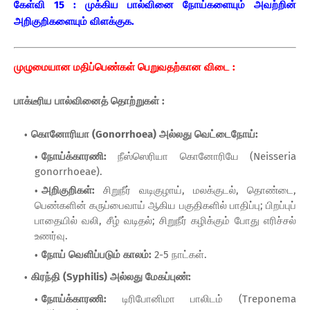
கேள்வி 15 : முக்கிய பால்வினை நோய்களையும் அவற்றின்
அறிகுறிகளையும் விளக்குக.
முழுமையான மதிப்பெண்கள் பெறுவதற்கான விடை :
பாக்டீரிய பால்வினைத் தொற்றுகள் :
கொனோரியா (Gonorrhoea) அல்லது வெட்டைநோய்:
நோய்க்காரணி:
நீஸ்ஸெரியா கொனோரியே (Neisseria
gonorrhoeae).
அறிகுறிகள்:
சிறுநீர் வடிகுழாய், மலக்குடல், தொண்டை,
பெண்களின் கருப்பைவாய் ஆகிய பகுதிகளில் பாதிப்பு; பிறப்புப்
பாதையில் வலி, சீழ் வடிதல்; சிறுநீர் கழிக்கும் போது எரிச்சல்
உணர்வு.
நோய் வெளிப்படும் காலம்:
2-5 நாட்கள்.
கிரந்தி (Syphilis) அல்லது மேகப்புண்:
நோய்க்காரணி:
டிரிபோனிமா பாலிடம் (Treponema