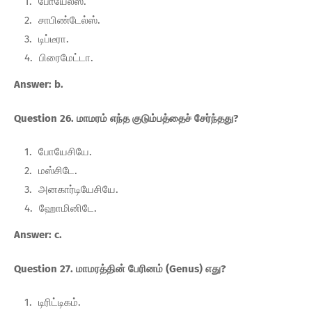
போயேல்ஸ்.
சாபிண்டேல்ஸ்.
டிப்டீரா.
பிரைமேட்டா.
Answer: b.
Question 26. மாமரம் எந்த குடும்பத்தைச் சேர்ந்தது?
போயேசியே.
மஸ்சிடே.
அனகார்டியேசியே.
ஹோமினிடே.
Answer: c.
Question 27. மாமரத்தின் பேரினம் (Genus) எது?
டிரிட்டிகம்.