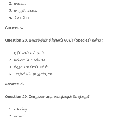
மஸ்கா.
மாஞ்சிஃபெரா.
ஹோமோ.
Answer: c.
Question 28. மாமரத்தின் சிற்றினப் பெயர் (Species) என்ன?
டிரிட்டிகம் எஸ்டிவம்.
மஸ்கா டொமஸ்டிகா.
ஹோமோ செபியன்ஸ்.
மாஞ்சிஃபெரா இண்டிகா.
Answer: d.
Question 29. கோதுமை எந்த உலகத்தைச் சேர்ந்தது?
விலங்கு.
தாவரம்.