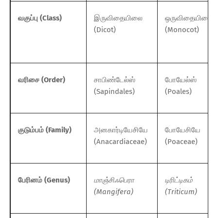
வகுப்பு (Class)
இருவிதையிலை
ஒருவிதையிலை
(Dicot)
(Monocot)
வரிசை (Order)
சாபிண்டேல்ஸ்
போயேல்ஸ்
(Sapindales)
(Poales)
குடும்பம் (Family)
அனகார்டியேசியே
போயேசியே
(Anacardiaceae)
(Poaceae)
பேரினம் (Genus)
மாஞ்சிஃபெரா
டிரிட்டிகம்
(Mangifera)
(Triticum)