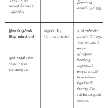
நிறை மற்றும்
இரண்டிலும்
எண்ணிக்கையில்
காணப்படுகிறது.
அதிகரிப்பு
இனப்பெருக்கம்
சிறப்பியல்பு
உயிரினங்களில்
(Reproduction)
(Characteristic)
காணப்படுகிறது,
ஆனால் மலட்டு
மனித
தம்பதிகள்,
ஒரே மாதிரியான
கோவேறு
சந்ததிகளை
கழுதைகள்
உருவாக்குதல்
மற்றும் மலட்டு
வேலைக்கார
தேனீக்கள்
போன்ற சில
விதிவிலக்குகள்
உள்ளன.