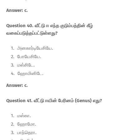
Answer: c.
Question 40. வீட்டு ஈ எந்த குடும்பத்தின் கீழ்
வகைப்படுத்தப்பட்டுள்ளது?
அனகார்டியேசியே.
போயேசியே.
மஸ்சிடே.
ஹோமினிடே.
Answer: c.
Question 41. வீட்டு ஈயின் பேரினம் (Genus) எது?
மஸ்கா.
ஹோமோ.
பாந்தெரா.