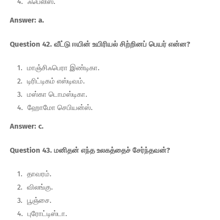
ஃபெலிஸ்.
Answer: a.
Question 42. வீட்டு ஈயின் உயிரியல் சிற்றினப் பெயர் என்ன?
மாஞ்சிஃபெரா இண்டிகா.
டிரிட்டிகம் எஸ்டிவம்.
மஸ்கா டொமஸ்டிகா.
ஹோமோ செபியன்ஸ்.
Answer: c.
Question 43. மனிதன் எந்த உலகத்தைச் சேர்ந்தவன்?
தாவரம்.
விலங்கு.
பூஞ்சை.
புரோட்டிஸ்டா.