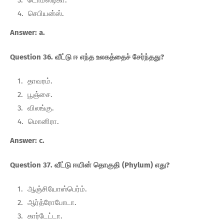
டொமஸ்டிகா.
செபியன்ஸ்.
Answer: a.
Question 36. வீட்டு ஈ எந்த உலகத்தைச் சேர்ந்தது?
தாவரம்.
பூஞ்சை.
விலங்கு.
மொனிரா.
Answer: c.
Question 37. வீட்டு ஈயின் தொகுதி (Phylum) எது?
ஆஞ்சியோஸ்பெர்ம்.
ஆர்த்ரோபோடா.
கார்டேட்டா.