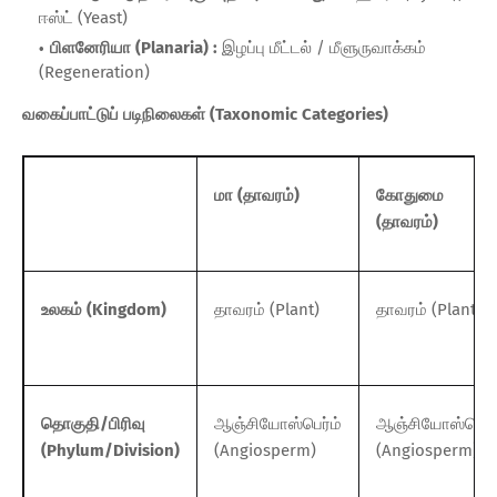
ஈஸ்ட் (Yeast)
பிளனேரியா (Planaria) :
இழப்பு மீட்டல் / மீளுருவாக்கம்
(Regeneration)
வகைப்பாட்டுப் படிநிலைகள் (Taxonomic Categories)
மா (தாவரம்)
கோதுமை
(தாவரம்)
உலகம் (Kingdom)
தாவரம் (Plant)
தாவரம் (Plant)
தொகுதி/பிரிவு
ஆஞ்சியோஸ்பெர்ம்
ஆஞ்சியோஸ்பெர்ம
(Phylum/Division)
(Angiosperm)
(Angiosperm)