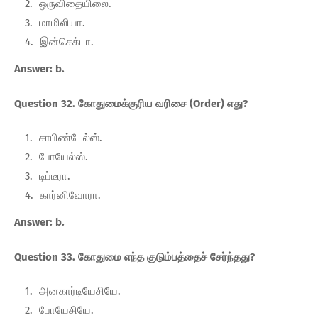
ஒருவிதையிலை.
மாமிலியா.
இன்செக்டா.
Answer: b.
Question 32. கோதுமைக்குரிய வரிசை (Order) எது?
சாபிண்டேல்ஸ்.
போயேல்ஸ்.
டிப்டீரா.
கார்னிவோரா.
Answer: b.
Question 33. கோதுமை எந்த குடும்பத்தைச் சேர்ந்தது?
அனகார்டியேசியே.
போயேசியே.