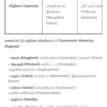
சிற்றினம் (Species)
மாஞ்சிஃபெரா
டிரிட்டிகம் எஸ்டிவம
இண்டிகா
(Triticum
(Mangifera
aestivum)
indica)
வகைப்பாட்டு படிநிலை விளக்கப்படம் (Taxonomic Hierarchy
Diagram)
உலகம் (Kingdom):
அனிமாலியா (Animalia) | தாவரம் (Plant)
தொகுதி (Phylum):
கார்டேட்டா (Chordata) |
ஆஞ்சியோஸ்பெர்ம் (Angiosperm)
வகுப்பு (Class):
மாமிலியா (Mammalia) | இருவிதையிலை
(Dicot)
வரிசை (Order):
கார்னிவோரா (Carnivora) |
பாலிமோனியேல்ஸ் (Polymoniales)
குடும்பம் (Family):