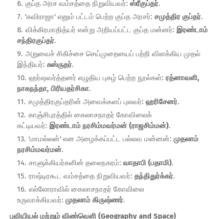
குப்த அரச வம்சத்தை நிறுவியவர்:
ஸ்ரீகுப்தர்
.
'கவிராஜா' எனும் பட்டம் பெற்ற குப்த அரசர்:
சமுத்திர குப்தர்
.
விக்கிரமாதித்யர் என்று அறியப்பட்ட குப்த மன்னர்:
இரண்டாம்
சந்திரகுப்தர்
.
அறுவைச் சிகிச்சை செய்முறையைப் பற்றி விளக்கிய முதல்
இந்தியர்:
சுஸ்ருதர்
.
ஹர்ஷவர்த்தனர் எழுதிய புகழ் பெற்ற நூல்கள்:
ரத்னாவளி,
நாகநந்தா, பிரியதர்சிகா
.
சமுத்திரகுப்தரின் அவைக்களப் புலவர்:
ஹரிசேனர்
.
காஞ்சிபுரத்தில் கைலாசநாதர் கோவிலைக்
கட்டியவர்:
இரண்டாம் நரசிம்மவர்மன் (ராஜசிம்மன்)
.
'மாமல்லன்' என அழைக்கப்பட்ட பல்லவ மன்னன்:
முதலாம்
நரசிம்மவர்மன்
.
சாளுக்கியர்களின் தலைநகரம்:
வாதாபி (பதாமி)
.
ராஷ்டிரகூட வம்சத்தை நிறுவியவர்:
தந்திதுர்க்கர்
.
எல்லோராவில் கைலாசநாதர் கோவிலை
உருவாக்கியவர்:
முதலாம் கிருஷ்ணர்
.
புவியியல் மற்றும் விண்வெளி (Geography and Space)