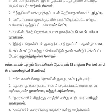
ஹரப்பா நகரத்தை முதன்முதலில் தமது நூலில் விவரித்த
ஆங்கிலேயர்:
சார்லஸ் மேசன்
.
சிந்துவெளி மக்களுக்குப் பயன் தெரியாத உலோகம்:
இரும்பு
.
மனிதர்களால் முதன்முதலில் கண்டுபிடிக்கப்பட்ட மற்றும்
உபயோகப்படுத்தப்பட்ட உலோகம்:
செம்பு
.
உலகின் மிகத் தொன்மையான நாகரிகம்:
மெசபடோமியா
நாகரிகம்
.
இந்திய தொல்லியல் துறை (ASI) நிறுவப்பட்ட ஆண்டு:
1861
.
கப்பல் கட்டும் மற்றும் செப்பனிடும் தளம் கண்டுபிடிக்கப்பட்ட
இடம்:
குஜராத்திலுள்ள லோதல்
.
சங்க காலம் மற்றும் தொல்லியல் ஆய்வுகள் (Sangam Period and
Archaeological Studies)
சங்க காலச் சோழ அரசனின் துறைமுகம்:
பூம்புகார்
.
மதுரை 'தூங்கா நகரம்' என அழைக்கப்படக் காரணமான
அங்காடிகள்:
நாளங்காடி மற்றும் அல்லங்காடி
.
"நகரங்களில் சிறந்தது காஞ்சி" என்று கூறியவர்:
கவிஞர்
காளிதாசர்
.
"கல்வியில் கரையிலாத காஞ்சி" என்று காஞ்சியைப்