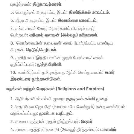
புகழ்ந்தவர்:
திருநாவுக்கரசர்
.
பொருந்தல் அகழாய்வு இடம்:
திண்டுக்கல் மாவட்டம்
.
கீழடி அகழாய்வு இடம்:
சிவகங்கை மாவட்டம்
.
சங்க காலச் சோழ அரசர்களில் மிகவும் புகழ்
பெற்றவர்:
கரிகால் வளவன் (அல்லது) கரிகாலன்
.
'கொற்கையின் தலைவன்' எனப் போற்றப்பட்ட பாண்டிய
அரசன்:
நெடுஞ்செழியன்
.
முசிறியை 'இந்தியாவின் முதல் பேரங்காடி' எனக்
குறிப்பிட்டவர்:
மூத்த பிளினி
.
களப்பிரர்கள் தமிழகத்தை ஆட்சி செய்த காலம்:
சுமார்
இரண்டரை நூற்றாண்டுகள்
.
மதங்கள் மற்றும் பேரரசுகள் (Religions and Empires)
ஆரியர்களின் கல்வி முறை:
குருகுலக் கல்வி முறை
.
'சத்யமேவ ஜெயதே' (வாய்மையே வெல்லும்) என்ற வாக்கியம்
எடுக்கப்பட்டது:
முண்டக உபநிடதம்
.
சமண மதத்தின் முதல் தீர்த்தங்கரர்:
ரிஷபர்
.
சமண மதத்தின் கடைசி (24வது) தீர்த்தங்கரர்:
மகாவீரர்
.