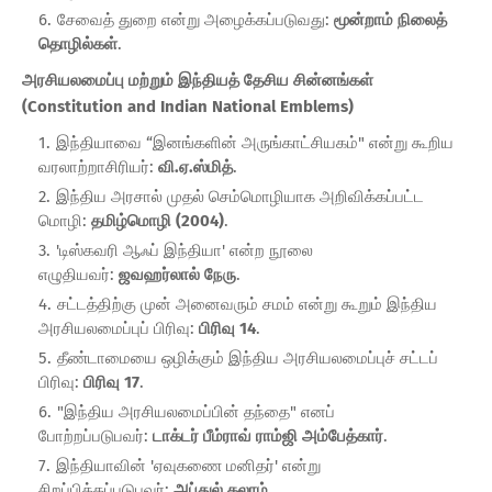
சேவைத் துறை என்று அழைக்கப்படுவது:
மூன்றாம் நிலைத்
தொழில்கள்
.
அரசியலமைப்பு மற்றும் இந்தியத் தேசிய சின்னங்கள்
(Constitution and Indian National Emblems)
இந்தியாவை “இனங்களின் அருங்காட்சியகம்" என்று கூறிய
வரலாற்றாசிரியர்:
வி.ஏ.ஸ்மித்
.
இந்திய அரசால் முதல் செம்மொழியாக அறிவிக்கப்பட்ட
மொழி:
தமிழ்மொழி (2004)
.
'டிஸ்கவரி ஆஃப் இந்தியா' என்ற நூலை
எழுதியவர்:
ஜவஹர்லால் நேரு
.
சட்டத்திற்கு முன் அனைவரும் சமம் என்று கூறும் இந்திய
அரசியலமைப்புப் பிரிவு:
பிரிவு 14
.
தீண்டாமையை ஒழிக்கும் இந்திய அரசியலமைப்புச் சட்டப்
பிரிவு:
பிரிவு 17
.
"இந்திய அரசியலமைப்பின் தந்தை" எனப்
போற்றப்படுபவர்:
டாக்டர் பீம்ராவ் ராம்ஜி அம்பேத்கார்
.
இந்தியாவின் 'ஏவுகணை மனிதர்' என்று
சிறப்பிக்கப்படுபவர்:
அப்துல் கலாம்
.