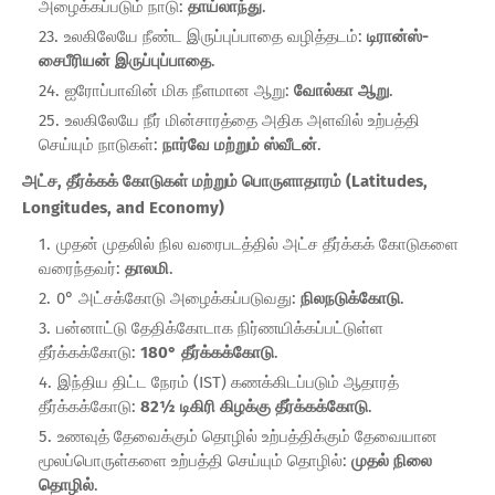
அழைக்கப்படும் நாடு:
தாய்லாந்து
.
உலகிலேயே நீண்ட இருப்புப்பாதை வழித்தடம்:
டிரான்ஸ்-
சைபீரியன் இருப்புப்பாதை
.
ஐரோப்பாவின் மிக நீளமான ஆறு:
வோல்கா ஆறு
.
உலகிலேயே நீர் மின்சாரத்தை அதிக அளவில் உற்பத்தி
செய்யும் நாடுகள்:
நார்வே மற்றும் ஸ்வீடன்
.
அட்ச, தீர்க்கக் கோடுகள் மற்றும் பொருளாதாரம் (Latitudes,
Longitudes, and Economy)
முதன் முதலில் நில வரைபடத்தில் அட்ச தீர்க்கக் கோடுகளை
வரைந்தவர்:
தாலமி
.
0° அட்சக்கோடு அழைக்கப்படுவது:
நிலநடுக்கோடு
.
பன்னாட்டு தேதிக்கோடாக நிர்ணயிக்கப்பட்டுள்ள
தீர்க்கக்கோடு:
180° தீர்க்கக்கோடு
.
இந்திய திட்ட நேரம் (IST) கணக்கிடப்படும் ஆதாரத்
தீர்க்கக்கோடு:
82½ டிகிரி கிழக்கு தீர்க்கக்கோடு
.
உணவுத் தேவைக்கும் தொழில் உற்பத்திக்கும் தேவையான
மூலப்பொருள்களை உற்பத்தி செய்யும் தொழில்:
முதல் நிலை
தொழில்
.