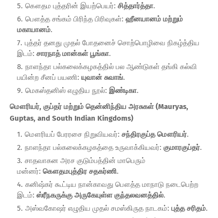
கௌதம புத்தரின் இயற்பெயர்:
சித்தார்த்தா
.
பௌத்த சங்கம் பிரிந்த பிரிவுகள்:
ஹீனயானம் மற்றும்
மகாயானம்
.
புத்தர் தனது முதல் போதனைச் சொற்பொழிவை நிகழ்த்திய
இடம்:
சாரநாத் மான்கள் பூங்கா
.
நாளந்தா பல்கலைக்கழகத்தில் பல ஆண்டுகள் தங்கி கல்வி
பயின்ற சீனப் பயணி:
யுவான் சுவாங்
.
மெகஸ்தனிஸ் எழுதிய நூல்:
இண்டிகா
.
மௌரியர், குப்தர் மற்றும் தென்னிந்திய அரசுகள் (Mauryas,
Guptas, and South Indian Kingdoms)
மௌரியப் பேரரசை நிறுவியவர்:
சந்திரகுப்த மௌரியர்
.
நாளந்தா பல்கலைக்கழகத்தை உருவாக்கியவர்:
குமாரகுப்தர்
.
சாதவாகன அரச குடும்பத்தின் மாபெரும்
மன்னர்:
கௌதமபுத்திர சதகர்ணி
.
கனிஷ்கர் கூட்டிய நான்காவது பௌத்த மாநாடு நடைபெற்ற
இடம்:
ஸ்ரீநகருக்கு அருகேயுள்ள குந்தலவனத்தில்
.
அஸ்வகோஷர் எழுதிய முதல் சமஸ்கிருத நாடகம்:
புத்த சரிதம்
.