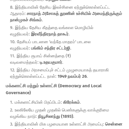
இந்தியாவின் தேசிய இலச்சினை ஏற்றுக்கொள்ளப்பட்ட
ஆதாரம்:
சாரநாத் அசோகத் தூணின் உச்சியில் அமைந்திருக்கும்
நான்முகச் சிங்கம்
.
இந்திய தேசிய கீதத்தை வங்காள மொழியில்
எழுதியவர்:
இரவீந்திரநாத் தாகூர்
.
தேசியப் பாடலான 'வந்தே மாதரம்' பாடலை
எழுதியவர்:
பங்கிம் சந்திர சட்டர்ஜி
.
இந்திய ரூபாய் சின்னத்தை (₹)
வடிவமைத்தவர்:
டி.உதயகுமார்
.
இந்திய அரசமைப்புச் சட்டம் முழுமையாகத் தயாராகி
ஏற்றுக்கொள்ளப்பட்ட நாள்:
1949 நவம்பர் 26
.
மக்களாட்சி மற்றும் உள்ளாட்சி (Democracy and Local
Governance)
மக்களாட்சியின் பிறப்பிடம்:
கிரேக்கம்
.
உலகிலேயே முதன் முதலில் பெண்களுக்கு வாக்குரிமை
வழங்கிய நாடு:
நியூசிலாந்து (1893)
.
இந்தியாவின் மிக பழமையான உள்ளாட்சி அமைப்பு:
சென்னை