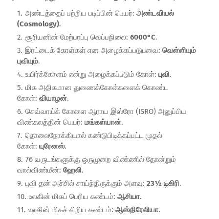
அண்டத்தைப் பற்றிய படிப்பின் பெயர்:
அண்டவியல்
(Cosmology)
.
சூரியனின் மேற்பரப்பு வெப்பநிலை:
6000°C
.
இரட்டைக் கோள்கள் என அழைக்கப்படுபவை:
வெள்ளியும்
புவியும்
.
உயிர்க்கோளம் என்று அழைக்கப்படும் கோள்:
புவி
.
மிக அதிகமான துணைக்கோள்களைக் கொண்ட
கோள்:
வியாழன்
.
செவ்வாய்க் கோளை ஆராய இஸ்ரோ (ISRO) அனுப்பிய
விண்கலத்தின் பெயர்:
மங்கள்யான்
.
தொலைநோக்கியால் கண்டுபிடிக்கப்பட்ட முதல்
கோள்:
யுரேனஸ்
.
76 வருடங்களுக்கு ஒருமுறை விண்ணில் தோன்றும்
வால்விண்மீன்:
ஹேலி
.
புவி தன் அச்சில் சாய்ந்திருக்கும் அளவு:
23½ டிகிரி
.
உலகின் மிகப் பெரிய கண்டம்:
ஆசியா
.
உலகின் மிகச் சிறிய கண்டம்:
ஆஸ்திரேலியா
.