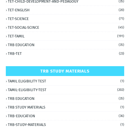
TET-CHILD-DEVELOPMENT-AND-PEDAGOGY
(35)
TET-ENGLISH
(20)
TET-SCIENCE
(71)
TET-SOCIAL-SCINCE
(45)
TET-TAMIL
(191)
TRB EDUCATION
(35)
TRB-TET
(23)
TRB STUDY MATERIALS
TAMIL ELIGIBILITY TEST
(1)
TAMIL-ELIGIBILITY-TEST
(202)
TRB EDUCATION
(35)
TRB STUDY MATERIALS
(1)
TRB-EDUCATION
(36)
TRB-STUDY-MATERIALS
(1)