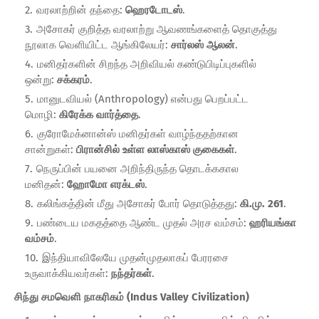
வரலாற்றின் தந்தை:
ஹெரடோடஸ்
.
அசோகர் குறித்த வரலாற்று ஆவணங்களைத் தொகுத்து
நூலாக வெளியிட்ட ஆங்கிலேயர்:
சார்லஸ் ஆலன்
.
மனிதர்களின் சிறந்த அறிவியல் கண்டுபிடிப்புகளில்
ஒன்று:
சக்கரம்
.
மானுடவியல் (Anthropology) என்பது பெறப்பட்ட
மொழி:
கிரேக்க வார்த்தை
.
குரோமேக்னான்ஸ் மனிதர்கள் வாழ்ந்ததற்கான
சான்றுகள்:
பிரான்சில் உள்ள லாஸ்காஸ் குகைகள்
.
நெருப்பின் பயனை அறிந்திருந்த தொடக்ககால
மனிதன்:
ஹோமோ எரக்டஸ்
.
கலிங்கத்தின் மீது அசோகர் போர் தொடுத்தது:
கி.மு. 261
.
பண்டைய மகதத்தை ஆண்ட முதல் அரச வம்சம்:
ஹரியங்கா
வம்சம்
.
இந்தியாவிலேயே முதன்முதலாகப் பேரரசை
உருவாக்கியவர்கள்:
நந்தர்கள்
.
சிந்து சமவெளி நாகரிகம் (Indus Valley Civilization)