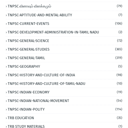
TNPSC வினாவும் விளக்கமும்
(79)
TNPSC-APTITUDE-AND-MENTAL-ABILITY
(7)
TNPSC-CURRENT-EVENTS
(106)
TNPSC-DEVELOPMENT-ADMINISTRATION-IN-TAMIL NADU
(2)
TNPSC-GENERAL-SCIENCE
(72)
TNPSC-GENERAL-STUDIES
(365)
TNPSC-GENERAL-TAMIL
(319)
TNPSC-GEOGRAPHY
(5)
TNPSC-HISTORY-AND-CULTURE-OF-INDIA
(98)
TNPSC-HISTORY-AND-CULTURE-OF-TAMIL-NADU
(10)
TNPSC-INDIAN-ECONOMY
(19)
TNPSC-INDIAN-NATIONAL-MOVEMENT
(54)
TNPSC-INDIAN-POLITY
(114)
TRB EDUCATION
(35)
TRB STUDY MATERIALS
(1)